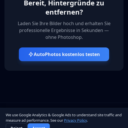
Bereit, Hintergründe zu
entfernen?
Laden Sie Ihre Bilder hoch und erhalten Sie
professionelle Ergebnisse in Sekunden —
ohne Photoshop.
AutoPhotos kostenlos testen
We use Google Analytics & Google Ads to understand site traffic and
AP
AutoPhotos
measure ad performance. See our
Privacy Policy
.
Nutzungsbedingungen
Datenschutzerklärung
© 2026 AutoPhotos — KI-gestützte Fotobearbeitung.