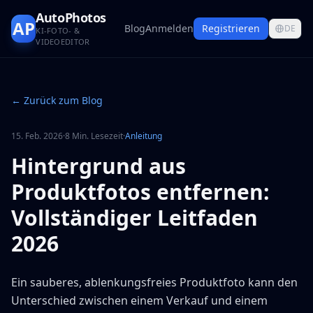
AutoPhotos
AP
Blog
Anmelden
Registrieren
DE
KI-FOTO- &
VIDEOEDITOR
← Zurück zum Blog
15. Feb. 2026
·
8 Min. Lesezeit
·
Anleitung
Hintergrund aus
Produktfotos entfernen:
Vollständiger Leitfaden
2026
Ein sauberes, ablenkungsfreies Produktfoto kann den
Unterschied zwischen einem Verkauf und einem