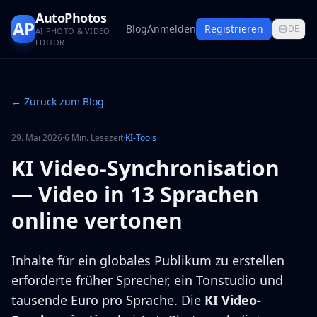
AutoPhotos
AP
Blog
Anmelden
Registrieren
DE
AI PHOTO & VIDEO
EDITOR
← Zurück zum Blog
29. Mai 2026
·
6 Min. Lesezeit
·
KI-Tools
KI Video-Synchronisation
— Video in 13 Sprachen
online vertonen
Inhalte für ein globales Publikum zu erstellen
erforderte früher Sprecher, ein Tonstudio und
tausende Euro pro Sprache. Die
KI Video-