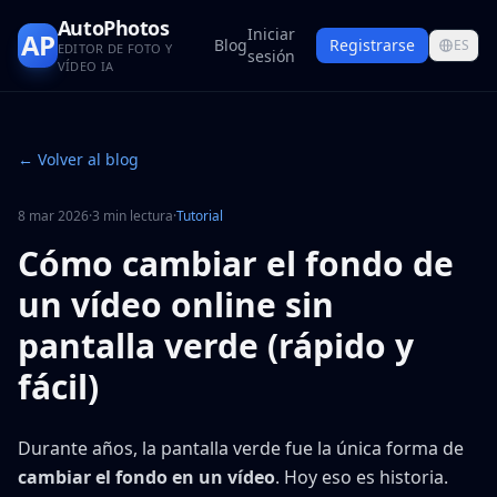
AutoPhotos
Iniciar
AP
Blog
Registrarse
ES
EDITOR DE FOTO Y
sesión
VÍDEO IA
← Volver al blog
8 mar 2026
·
3 min lectura
·
Tutorial
Cómo cambiar el fondo de
un vídeo online sin
pantalla verde (rápido y
fácil)
Durante años, la pantalla verde fue la única forma de
cambiar el fondo en un vídeo
. Hoy eso es historia.