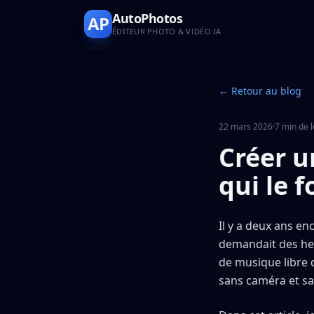
AutoPhotos
AP
ÉDITEUR PHOTO & VIDÉO IA
← Retour au blog
22 mars 2026
·
7 min de 
Créer u
qui le 
Il y a deux ans e
demandait des heu
de musique libre 
sans caméra et s