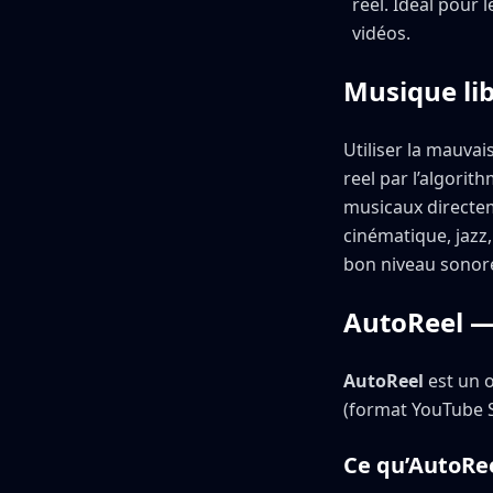
reel. Idéal pour
vidéos.
Musique lib
Utiliser la mauva
reel par l’algorit
musicaux directem
cinématique, jazz
bon niveau sonor
AutoReel —
AutoReel
est un o
(format YouTube S
Ce qu’AutoRe