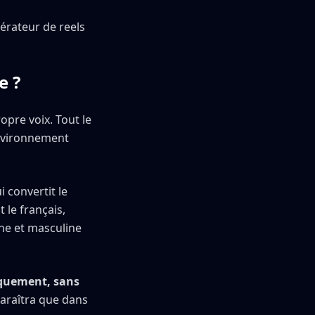
érateur de reels
e ?
opre voix. Tout le
environnement
ui convertit le
 le français,
nine et masculine
iquement, sans
paraîtra que dans