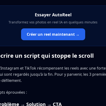
Essayer AutoReel
Transformez vos photos en reel IA en quelques minutes
Créer un reel maintenant →
ire un script qui stoppe le scroll
’Instagram et TikTok récompensent les reels avec une fort
qui sont regardés jusqu’à la fin. Pour y parvenir, les 3 prem
e défilement.
ipts éprouvées :
roblème → Solution → CTA