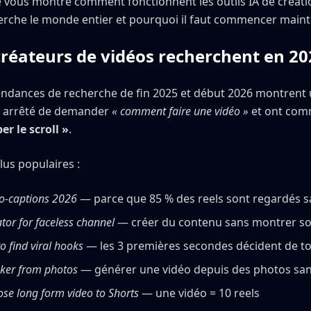
je vous montre comment fonctionnent les outils IA de créati
erche le monde entier et pourquoi il faut commencer maint
créateurs de vidéos recherchent en 20
ndances de recherche de fin 2025 et début 2026 montrent 
ont arrêté de demander
« comment faire une vidéo »
et ont com
r le scroll »
.
lus populaires :
to-captions 2026
— parce que 85 % des reels sont regardés s
tor for faceless channel
— créer du contenu sans montrer so
o find viral hooks
— les 3 premières secondes décident de t
aker from photos
— générer une vidéo depuis des photos san
se long form video to Shorts
— une vidéo = 10 reels