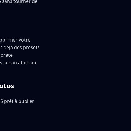
e sans tourner de
upprimer votre
nt déjà des presets
porate,
 la narration au
otos
6 prêt à publier