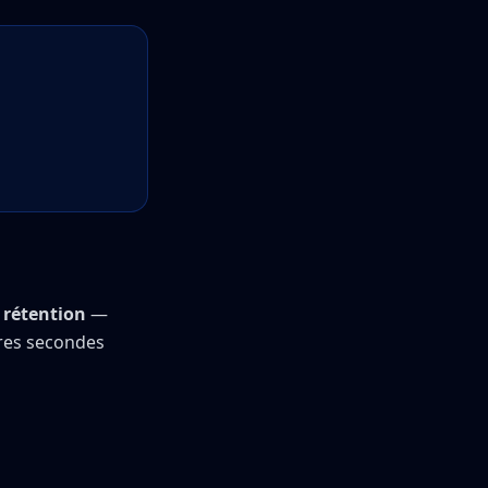
e
rétention
—
ières secondes