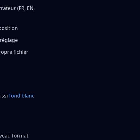
rateur (FR, EN,
position
 réglage
ropre fichier
ussi
fond blanc
uveau format