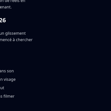
on de reels en
enant.
26
un glissement
mencé à chercher
ans son
n visage
out
s filmer