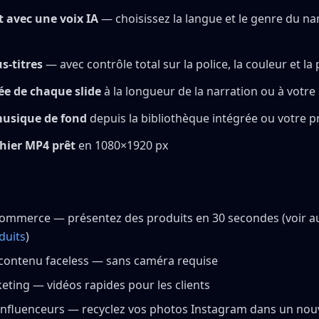
pt avec une voix IA
— choisissez la langue et le genre du nar
us-titres
— avec contrôle total sur la police, la couleur et la 
ée de chaque slide
à la longueur de la narration ou à votre
musique de fond
depuis la bibliothèque intégrée ou votre p
chier MP4 prêt
en 1080×1920 px
commerce — présentez des produits en 30 secondes (voir a
duits
)
contenu faceless — sans caméra requise
ting — vidéos rapides pour les clients
influenceurs — recyclez vos photos Instagram dans un no