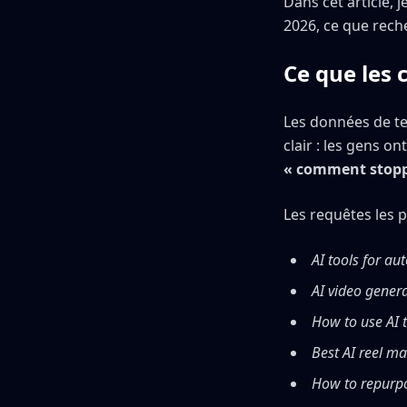
Dans cet article, 
2026, ce que rech
Ce que les 
Les données de te
clair : les gens 
« comment stoppe
Les requêtes les p
AI tools for au
AI video genera
How to use AI t
Best AI reel m
How to repurpo