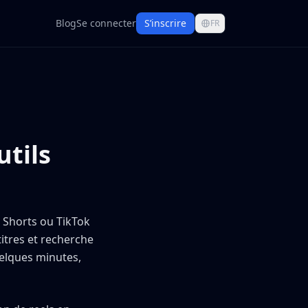
Blog
Se connecter
S’inscrire
FR
utils
e Shorts ou TikTok
itres et recherche
lques minutes,