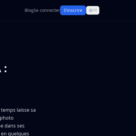
Blog
Se connecter
S’inscrire
FR
 :
temps laisse sa
 photo
he dans ses
 en quelques