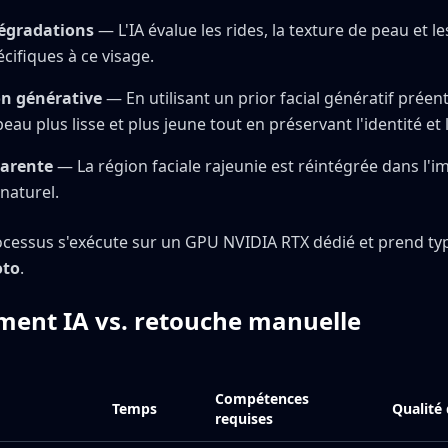
dégradations
— L'IA évalue les rides, la texture de peau et 
écifiques à ce visage.
n générative
— En utilisant un prior facial génératif préen
eau plus lisse et plus jeune tout en préservant l'identité et 
parente
— La région faciale rajeunie est réintégrée dans l'i
naturel.
ocessus s'exécute sur un GPU NVIDIA RTX dédié et prend t
oto
.
ment IA vs. retouche manuelle
Compétences
Temps
Qualité 
requises