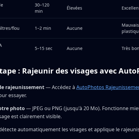
le
30–120
Élevées
Excellen
min
Mauvais
ltres/flou
1–2 min
Aucune
plastiqu
A
5–15 sec
Aucune
Très bon
tape : Rajeunir des visages avec Aut
l de rajeunissement
— Accédez à
AutoPhotos Rajeunissemen
ur essayer.
otre photo
— JPEG ou PNG (jusqu'à 20 Mo). Fonctionne mie
sage est clairement visible.
détecte automatiquement les visages et applique le rajeun