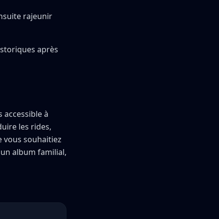
suite rajeunir
istoriques après
s accessible à
ire les rides,
e vous souhaitiez
un album familial,