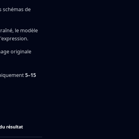
les schémas de
traîné, le modèle
l'expression.
mage originale
ypiquement
5–15
du résultat