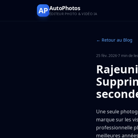
AutoPhotos
AP
ÉDITEUR PHOTO & VIDÉO IA
← Retour au Blog
25 fév. 2026
·
7 min de le
Rajeuni
Supprim
second
Une seule photogr
marque sur les vi
professionnelle p
meilleures années