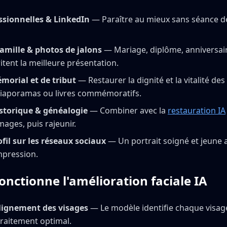
ssionnelles & LinkedIn
— Paraître au mieux sans séance d
famille & photos de jalons
— Mariage, diplôme, anniversai
tent la meilleure présentation.
morial et de tribut
— Restaurer la dignité et la vitalité de
diaporamas ou livres commémoratifs.
storique & généalogie
— Combiner avec la
restauration IA
ages, puis rajeunir.
fil sur les réseaux sociaux
— Un portrait soigné et jeune
mpression.
nctionne l'amélioration faciale IA
lignement des visages
— Le modèle identifie chaque visage
traitement optimal.