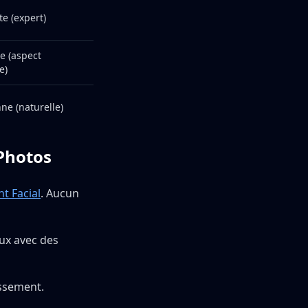
te (expert)
e (aspect
e)
ne (naturelle)
oPhotos
t Facial
. Aucun
ux avec des
issement.