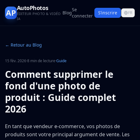
AutoPhotos
Se
AP
Blog
S’inscrire
FR
ÉDITEUR PHOTO & VIDÉO
connecter
IA
← Retour au Blog
15 fév. 2026
·
8 min de lecture
·
Guide
Comment supprimer le
fond d'une photo de
produit : Guide complet
2026
En tant que vendeur e-commerce, vos photos de
produits sont votre principal argument de vente. Les