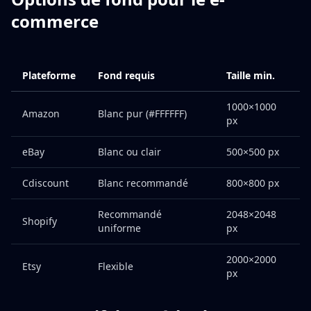
commerce
Plateforme
Fond requis
Taille min.
1000×1000
Amazon
Blanc pur (#FFFFFF)
px
eBay
Blanc ou clair
500×500 px
Cdiscount
Blanc recommandé
800×800 px
Recommandé
2048×2048
Shopify
uniforme
px
2000×2000
Etsy
Flexible
px