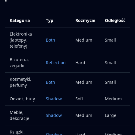
Kategoria
Typ
Rozmycie
Odległość
Elektronika
(laptopy,
Both
Medium
Small
telefony)
Biżuteria,
Reflection
Hard
Small
zegarki
Kosmetyki,
Both
Medium
Small
perfumy
Odzież, buty
Shadow
Soft
Medium
Meble,
Shadow
Medium
Large
dekoracje
Książki,
Shadow
Hard
Medium