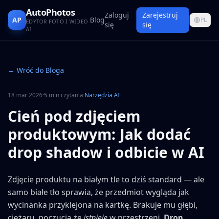
AutoPhotos
Zaloguj
Zarejestruj
AP
Blog
PL
EDYTOR FOTO I WIDEO
się
się
AI
← Wróć do Bloga
18 mar 2026
·
5 min czytania
·
Narzędzia AI
Cień pod zdjęciem
produktowym: Jak dodać
drop shadow i odbicie w AI
Zdjęcie produktu na białym tle to dziś standard — ale
samo białe tło sprawia, że przedmiot wygląda jak
wycinanka przyklejona na kartkę. Brakuje mu głębi,
ciężaru, poczucia że
istnieje
w przestrzeni.
Drop