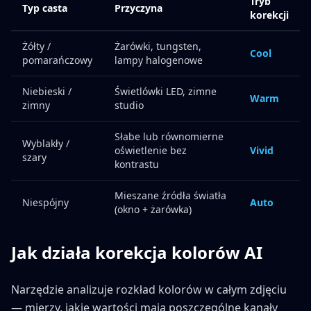
Tryb
Typ casta
Przyczyna
korekcji
Żółty /
Żarówki, tungsten,
Cool
pomarańczowy
lampy halogenowe
Niebieski /
Świetlówki LED, zimne
Warm
zimny
studio
Słabe lub równomierne
Wyblakły /
oświetlenie bez
Vivid
szary
kontrastu
Mieszane źródła światła
Niespójny
Auto
(okno + żarówka)
Jak działa korekcja kolorów AI
Narzędzie analizuje rozkład kolorów w całym zdjęciu
— mierzy, jakie wartości mają poszczególne kanały