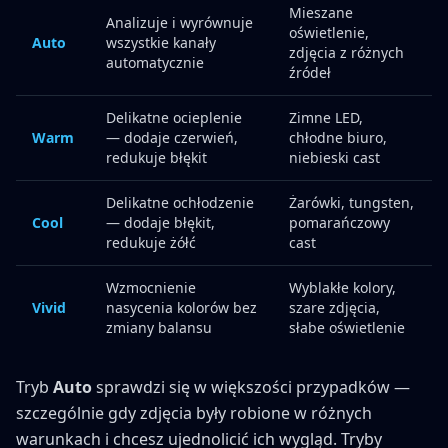
Mieszane
Analizuje i wyrównuje
oświetlenie,
Auto
wszystkie kanały
zdjęcia z różnych
automatycznie
źródeł
Delikatne ocieplenie
Zimne LED,
Warm
— dodaje czerwień,
chłodne biuro,
redukuje błękit
niebieski cast
Delikatne ochłodzenie
Żarówki, tungsten,
Cool
— dodaje błękit,
pomarańczowy
redukuje żółć
cast
Wzmocnienie
Wyblakłe kolory,
Vivid
nasycenia kolorów bez
szare zdjęcia,
zmiany balansu
słabe oświetlenie
Tryb
Auto
sprawdzi się w większości przypadków —
szczególnie gdy zdjęcia były robione w różnych
warunkach i chcesz ujednolicić ich wygląd. Tryby