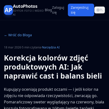
AutoPhotos
Zaloguj
Zarejestruj
AP
Blog
PL
EDYTOR FOTO I WIDEO
się
się
AI
← Wróć do Bloga
18 mar 2026
·
5 min czytania
·
Narzędzia AI
Korekcja kolorów zdjęć
produktowych AI: Jak
naprawić cast i balans bieli
Kupujący oceniają produkt oczami — i jeśli kolor na
zdjęciu nie odpowiada rzeczywistości, zwracają go.
Pomarańczowy sweter wyglądający na czerwony, biała
koszula fotografowana w żółtym świetle żarówki,