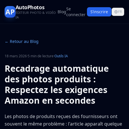
AutoPhotos
Se
AP
Blog
S’inscrire
FR
ÉDITEUR PHOTO & VIDÉO
connecter
IA
← Retour au Blog
18 mars 2026
·
5 min de lecture
·
Outils IA
Recadrage automatique
des photos produits :
Respectez les exigences
Amazon en secondes
Les photos de produits reçues des fournisseurs ont
souvent le même problème : l'article apparaît quelque